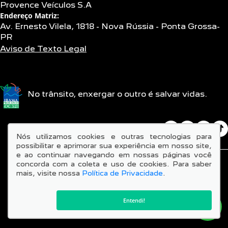
Provence Veículos S.A
Endereço Matriz:
Av. Ernesto Vilela, 1818 - Nova Rússia - Ponta Grossa-
PR
Aviso de Texto Legal
No trânsito, enxergar o outro é salvar vidas.
SIGA-NOS:
Nós utilizamos cookies e outras tecnologias para
possibilitar e aprimorar sua experiência em nosso site,
e ao continuar navegando em nossas páginas você
concorda com a coleta e uso de cookies. Para saber
mais, visite nossa
Política de Privacidade
.
© Copyright 2026
AutoForce - Todos os direitos reservados.
Entendi!
Confira a nossa
Política de privacidade
.