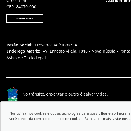
Grossa-PR
Atendiment
CEP: 84070-000
ABRIR MAPA
Razão Social:
Provence Veículos S.A
Endereço Matriz:
Av. Ernesto Vilela, 1818 - Nova Rússia - Pont
Aviso de Texto Legal
No trânsito, enxergar o outro é salvar vidas.
Nós utilizamos cookies e outras tecnologias para possibilitar e aprimora
você concorda com a coleta e uso de cookies. Para saber mais, visite noss