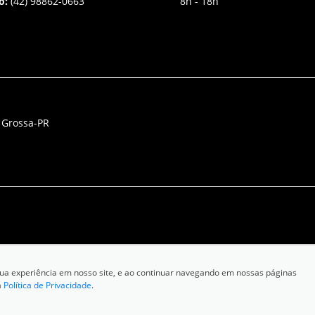
o:
(42) 98862-0663
8h - 18h
a Grossa-PR
r sua experiência em nosso site, e ao continuar navegando em nossas páginas
a
Política de Privacidade
.